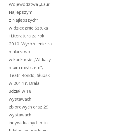
Województwa „Laur
Najlepszym
z Najlepszych”
w dziedzinie Sztuka
i Literatura za rok
2010. Wyróżnienie za
malarstwo
w konkursie „Witkacy
moim mistrzem”,
Teatr Rondo, Słupsk
w 2014 r. Brała
udział w 18.
wystawach
zbiorowych oraz 29.
wystawach
indywidualnych m.in.
II Międzynarodowe