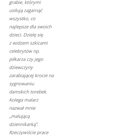
grabie, którymi
usiłują zagarnąć
wszystko, co
najlepsze dla swoich
dzieci. Dzielę się
z widzem szkicami
celebrytów np.
piłkarza czy jego
dziewczyny
zarabiającej krocie na
sygnowaniu
damskich torebek.
Kolega malarz
nazwał mnie
„malującą
dziennikarką”.
Rzeczywiście prace