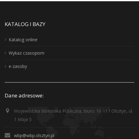
KATALOG I BAZY
Katalog online
Wykaz czasopism
e-zasoby
Dane adresowe:
Wojewódzka Biblioteka Publiczna, biuro: 10-117 Olsztyn, ul.
1 Maja 5
wbp@wbp.olsztyn.pl