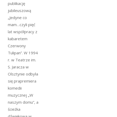
publikację
jubileuszową
„Jedyne co
mam…czyli pięć
lat współpracy z
kabaretem
Czerwony
Tulipan”. W 1994
r. w Teatrze im.
S. Jaracza w
Olsztynie odbyła
się prapremiera
komedii
muzycznej „W
naszym domu”, a
ścieżka
dźwiękowa w