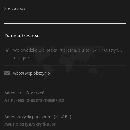
e-zasoby
Dane adresowe:
Wojewódzka Biblioteka Publiczna, biuro: 10-117 Olsztyn, ul.
1 Maja 5
wbp@wbp.olsztyn.pl
Adres do e-Doręczeń:
AE:PL-96342-65878-TGGRF-22
Adres skrzynki podawczej (ePuAP2):
/WBPOlsztyn/SkrytkaESP