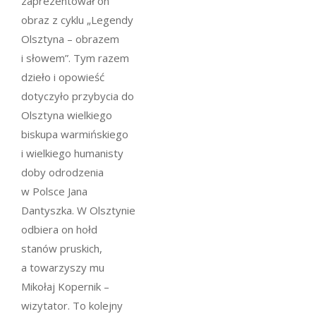
zaprezentował on
obraz z cyklu „Legendy
Olsztyna – obrazem
i słowem”. Tym razem
dzieło i opowieść
dotyczyło przybycia do
Olsztyna wielkiego
biskupa warmińskiego
i wielkiego humanisty
doby odrodzenia
w Polsce Jana
Dantyszka. W Olsztynie
odbiera on hołd
stanów pruskich,
a towarzyszy mu
Mikołaj Kopernik –
wizytator. To kolejny