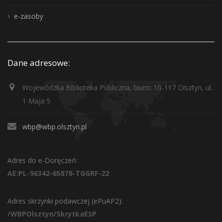
e-zasoby
Dane adresowe:
Wojewódzka Biblioteka Publiczna, biuro: 10-117 Olsztyn, ul.
1 Maja 5
wbp@wbp.olsztyn.pl
Adres do e-Doręczeń:
AE:PL-96342-65878-TGGRF-22
Adres skrzynki podawczej (ePuAP2):
/WBPOlsztyn/SkrytkaESP