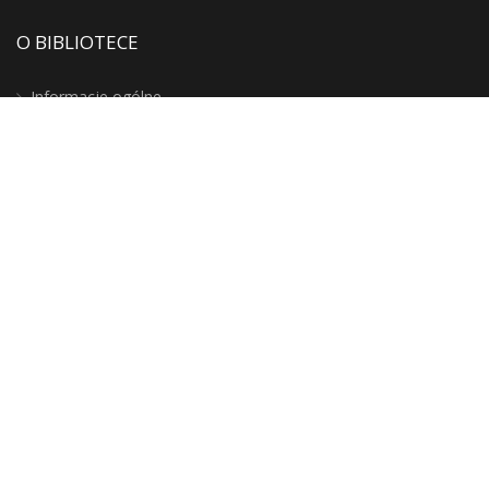
O BIBLIOTECE
Informacje ogólne
Działy
Godziny otwarcia
Regulaminy
Twoje Miejsce? Biblioteka!
Zakup nowości
Instytucje kultury