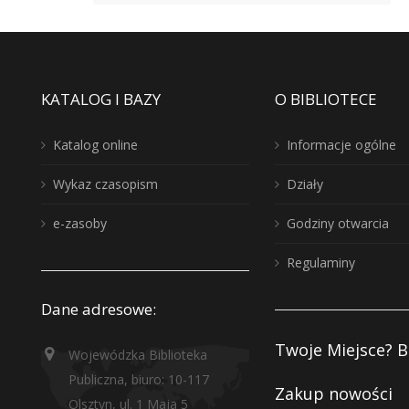
KATALOG I BAZY
O BIBLIOTECE
Katalog online
Informacje ogólne
Wykaz czasopism
Działy
e-zasoby
Godziny otwarcia
Regulaminy
Dane adresowe:
Twoje Miejsce? B
Wojewódzka Biblioteka
Publiczna, biuro: 10-117
Zakup nowości
Olsztyn, ul. 1 Maja 5