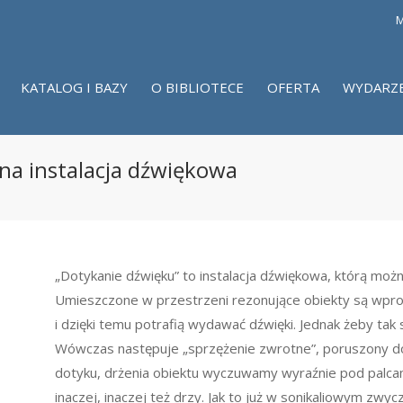
M
KATALOG I BAZY
O BIBLIOTECE
OFERTA
WYDARZ
na instalacja dźwiękowa
„Dotykanie dźwięku” to instalacja dźwiękowa, którą możn
Umieszczone w przestrzeni rezonujące obiekty są wpro
i dzięki temu potrafią wydawać dźwięki. Jednak żeby tak 
Wówczas następuje „sprzężenie zwrotne”, poruszony d
dotyku, drżenia obiektu wyczuwamy wyraźnie pod palcam
inaczej, inaczej też drzy. Jak to już w sonikaliowym zw