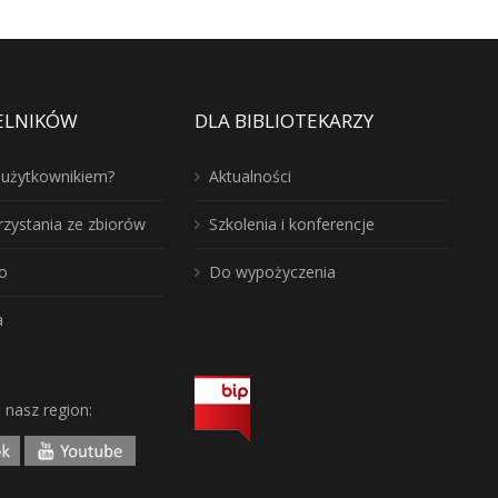
ELNIKÓW
DLA BIBLIOTEKARZY
ć użytkownikiem?
Aktualności
rzystania ze zbiorów
Szkolenia i konferencje
o
Do wypożyczenia
a
j nasz region: