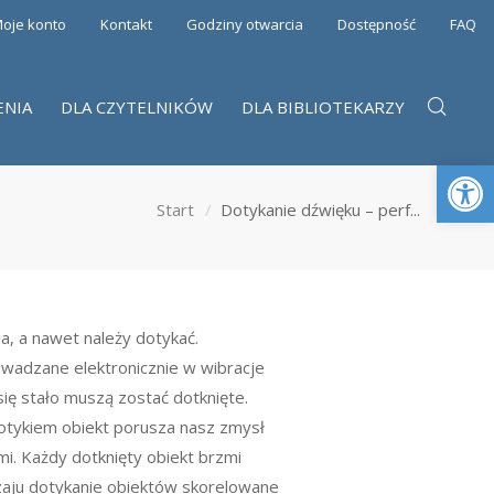
oje konto
Kontakt
Godziny otwarcia
Dostępność
FAQ
ENIA
DLA CZYTELNIKÓW
DLA BIBLIOTEKARZY
Otwórz 
Start
Dotykanie dźwięku – perf...
a, a nawet należy dotykać.
wadzane elektronicznie w wibracje
się stało muszą zostać dotknięte.
otykiem obiekt porusza nasz zmysł
i. Każdy dotknięty obiekt brzmi
yczaju dotykanie obiektów skorelowane