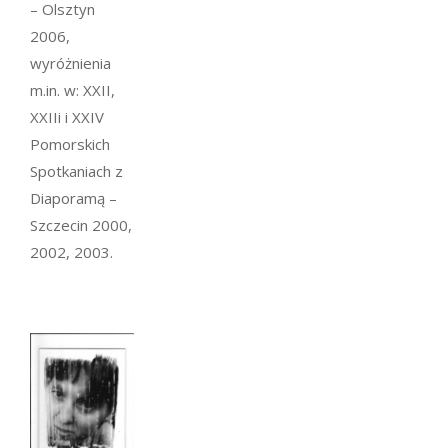
– Olsztyn
2006,
wyróżnienia
m.in. w: XXII,
XXIIi i XXIV
Pomorskich
Spotkaniach z
Diaporamą –
Szczecin 2000,
2002, 2003.