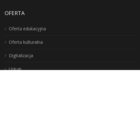
OFERTA
Oferta edukacyjna
Oferta kulturalna
Digitalizacja
Usługi
Instytucja Kultury
Samorządu Województwa
Warmińsko-Mazurskiego
DLA CZYTELNIKÓW