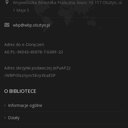
Wojewódzka Biblioteka Publiczna, biuro: 10-117 Olsztyn, ul.
1 Maja 5
wbp@wbp.olsztyn.pl
Adres do e-Doręczeń:
AE:PL-96342-65878-TGGRF-22
Adres skrzynki podawczej (ePuAP2):
/WBPOlsztyn/SkrytkaESP
O BIBLIOTECE
Informacje ogólne
Działy