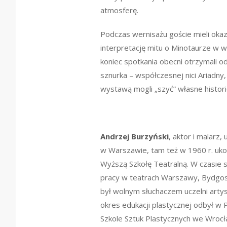
atmosferę.
Podczas wernisażu goście mieli oka
interpretację mitu o Minotaurze w w
koniec spotkania obecni otrzymali o
sznurka – współczesnej nici Ariadny,
wystawą mogli „szyć” własne histori
Andrzej Burzyński
, aktor i malarz, 
w Warszawie, tam też w 1960 r. u
Wyższą Szkołę Teatralną. W czasie s
pracy w teatrach Warszawy, Bydgos
był wolnym słuchaczem uczelni arty
okres edukacji plastycznej odbył 
Szkole Sztuk Plastycznych we Wrocł