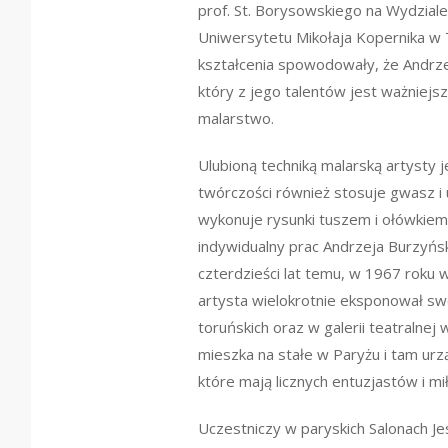
prof. St. Borysowskiego na Wydziale
Uniwersytetu Mikołaja Kopernika w 
kształcenia spowodowały, że Andrze
który z jego talentów jest ważniejsz
malarstwo.
Ulubioną techniką malarską artysty j
twórczości również stosuje gwasz i 
wykonuje rysunki tuszem i ołówkiem
indywidualny prac Andrzeja Burzyńs
czterdzieści lat temu, w 1967 roku 
artysta wielokrotnie eksponował sw
toruńskich oraz w galerii teatralnej 
mieszka na stałe w Paryżu i tam ur
które mają licznych entuzjastów i mi
Uczestniczy w paryskich Salonach Je