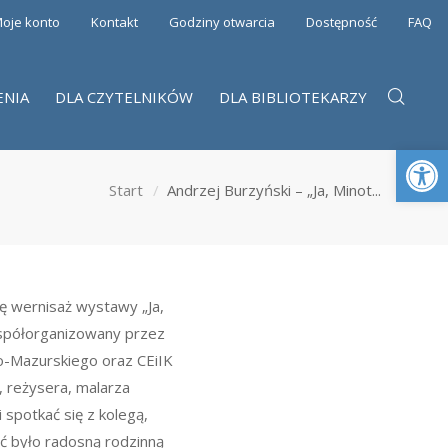
oje konto
Kontakt
Godziny otwarcia
Dostępność
FAQ
ENIA
DLA CZYTELNIKÓW
DLA BIBLIOTEKARZY
Otwórz 
Start
Andrzej Burzyński – „Ja, Minot...
ę wernisaż wystawy „Ja,
spółorganizowany przez
Mazurskiego oraz CEiIK
, reżysera, malarza
 spotkać się z kolegą,
uć było radosną rodzinną