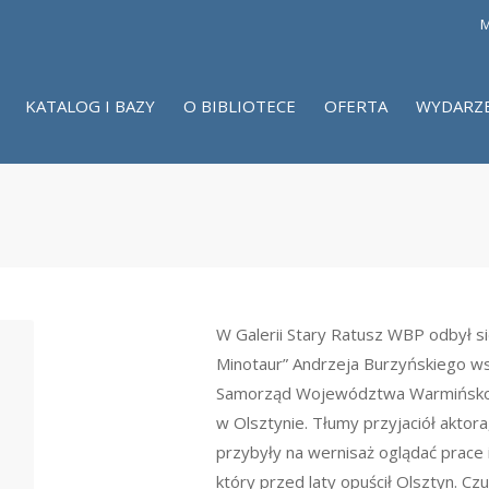
M
KATALOG I BAZY
O BIBLIOTECE
OFERTA
WYDARZ
W Galerii Stary Ratusz WBP odbył si
Minotaur” Andrzeja Burzyńskiego w
Samorząd Województwa Warmińsko-
w Olsztynie. Tłumy przyjaciół aktora
przybyły na wernisaż oglądać prace i
który przed laty opuścił Olsztyn. Cz