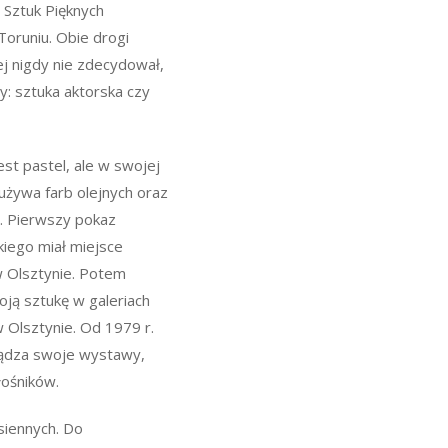
 Sztuk Pięknych
Toruniu. Obie drogi
j nigdy nie zdecydował,
y: sztuka aktorska czy
est pastel, ale w swojej
używa farb olejnych oraz
. Pierwszy pokaz
kiego miał miejsce
w Olsztynie. Potem
oją sztukę w galeriach
w Olsztynie. Od 1979 r.
ządza swoje wystawy,
łośników.
siennych. Do