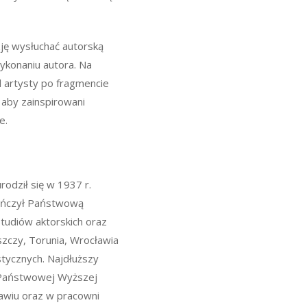
zję wysłuchać autorską
ykonaniu autora. Na
d artysty po fragmencie
 aby zainspirowani
e.
urodził się w 1937 r.
kończył Państwową
tudiów aktorskich oraz
zczy, Torunia, Wrocławia
stycznych. Najdłuższy
w Państwowej Wyższej
awiu oraz w pracowni