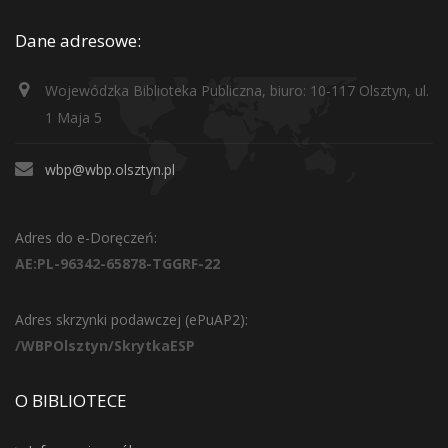
Dane adresowe:
Wojewódzka Biblioteka Publiczna, biuro: 10-117 Olsztyn, ul.
1 Maja 5
wbp@wbp.olsztyn.pl
Adres do e-Doręczeń:
AE:PL-96342-65878-TGGRF-22
Adres skrzynki podawczej (ePuAP2):
/WBPOlsztyn/SkrytkaESP
O BIBLIOTECE