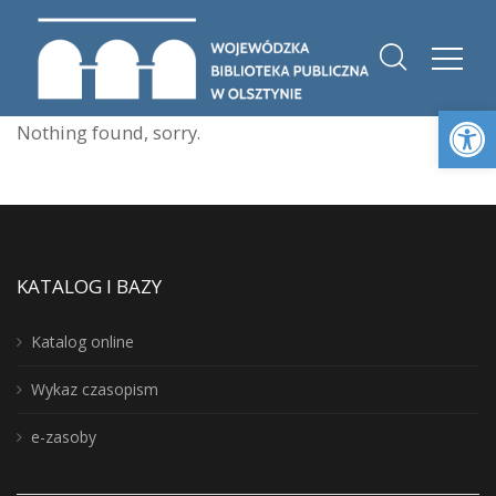
Otwórz 
Nothing found, sorry.
KATALOG I BAZY
Katalog online
Wykaz czasopism
e-zasoby