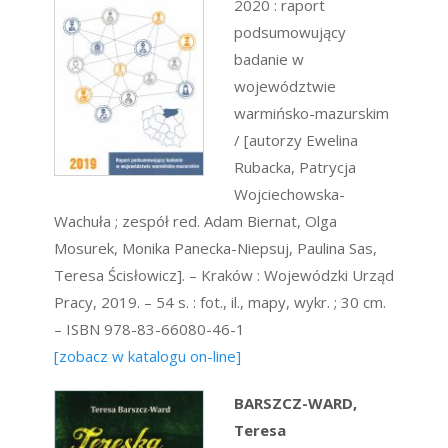
2020 : raport
podsumowujący
badanie w
województwie
warmińsko-mazurskim
/ [autorzy Ewelina
Rubacka, Patrycja
Wojciechowska-
Wachuła ; zespół red. Adam Biernat, Olga
Mosurek, Monika Panecka-Niepsuj, Paulina Sas,
Teresa Ścisłowicz]. – Kraków : Wojewódzki Urząd
Pracy, 2019. – 54 s. : fot., il., mapy, wykr. ; 30 cm.
– ISBN 978-83-66080-46-1
[zobacz w katalogu on-line]
BARSZCZ-WARD,
Teresa