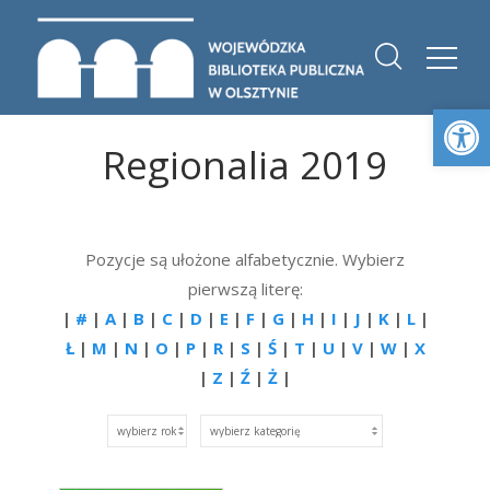
Otwórz 
Regionalia 2019
Pozycje są ułożone alfabetycznie. Wybierz
pierwszą literę:
|
#
|
A
|
B
|
C
|
D
|
E
|
F
|
G
|
H
|
I
|
J
|
K
|
L
|
Ł
|
M
|
N
|
O
|
P
|
R
|
S
|
Ś
|
T
|
U
|
V
|
W
|
X
|
Z
|
Ź
|
Ż
|