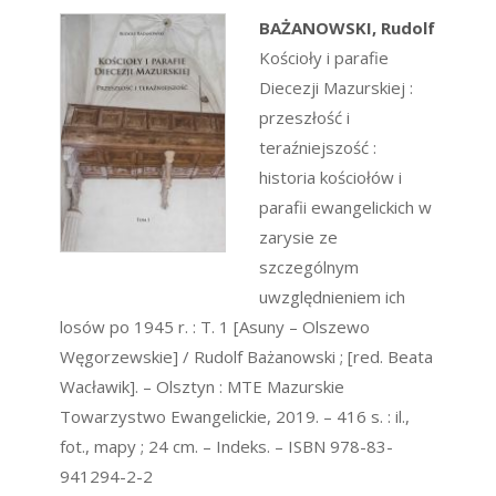
BAŻANOWSKI, Rudolf
Kościoły i parafie
Diecezji Mazurskiej :
przeszłość i
teraźniejszość :
historia kościołów i
parafii ewangelickich w
zarysie ze
szczególnym
uwzględnieniem ich
losów po 1945 r. : T. 1 [Asuny – Olszewo
Węgorzewskie] / Rudolf Bażanowski ; [red. Beata
Wacławik]. – Olsztyn : MTE Mazurskie
Towarzystwo Ewangelickie, 2019. – 416 s. : il.,
fot., mapy ; 24 cm. – Indeks. – ISBN 978-83-
941294-2-2