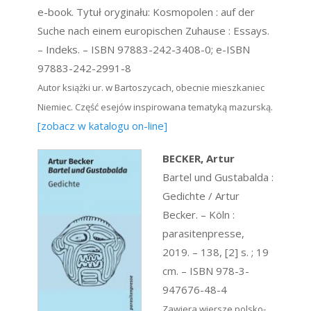
e-book. Tytuł oryginału: Kosmopolen : auf der
Suche nach einem europischen Zuhause : Essays.
– Indeks. – ISBN 97883-242-3408-0; e-ISBN
97883-242-2991-8
Autor książki ur. w Bartoszycach, obecnie mieszkaniec
Niemiec. Część esejów inspirowana tematyką mazurską.
[zobacz w katalogu on-line]
BECKER, Artur
Bartel und Gustabalda :
Gedichte / Artur
Becker. – Köln :
parasitenpresse,
2019. – 138, [2] s. ; 19
cm. – ISBN 978-3-
947676-48-4
Zawiera wiersze polsko-