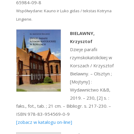
65984-09-8
Współwydane: Kauno ir Luko gidas / tekstas Kotryna
Lingiene.
BIELAWNY,
Krzysztof
Dzieje parafii
rzymskokatolickiej w
Korszach / Krzysztof
Bielawny. – Olsztyn ;
[Mojtyny] :
Wydawnictwo K&B,
2019. – 230, [2] s. :
faks., fot., tab. ; 21 cm. – Bibliogr. s. 217-230. –
ISBN 978-83-954569-0-9
[zobacz w katalogu on-line]