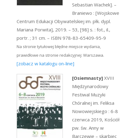
Sebastian Wachek]. –
Braniewo : [Wojskowe
Centrum Edukacji Obywatelskiej im. płk. dypl.
Mariana Porwita], 2019. – 53, [98] s. : fot., il.,
portr. ; 31 cm. – ISBN 978-83-65409-95-9
Na stronie tytułowej błędne miejsce wydania,
prawidłowe na stronie redakcyjnej: Warszawa.
[zobacz w katalogu on-line]
[Osiemnasty]
XVIII
Międzynarodowy
Festiwal Muzyki
Chóralnej im. Feliksa
Nowowiejskiego : 6-8
czerwca 2019, Kościół
pw. św. Anny w
Barczewie – skarbiec