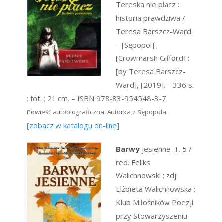
Tereska nie płacz :
historia prawdziwa /
Teresa Barszcz-Ward.
– [Sępopol] ;
[Crowmarsh Gifford] :
[by Teresa Barszcz-
Ward], [2019]. – 336 s.
: fot. ; 21 cm. – ISBN 978-83-954548-3-7
Powieść autobiograficzna. Autorka z Sępopola.
[zobacz w katalogu on-line]
Barwy
jesienne. T. 5 /
red. Feliks
Walichnowski ; zdj.
Elżbieta Walichnowska ;
Klub Miłośników Poezji
przy Stowarzyszeniu