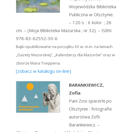
Wojewódzka Biblioteka
Publiczna w Olsztynie.
– 120 s. : il. kolor. ; 26
cm. – (Moja Biblioteka Mazurska ; nr 32). – ISBN
978-83-62552-30-6
Bajki opublikowane na początku XX w. m.in. na łamach
„Gazety Mazurskiej”, „Kalendarzy dla Mazurów” oraz w
zbiorze Maxa Toeppena.
[zobacz w katalogu on-line]
BARANKIEWICZ,
Zofia
Pani Zosi spacerki po
Olsztynie : fotografie
autorstwa Zofii
Barankiewicz. –