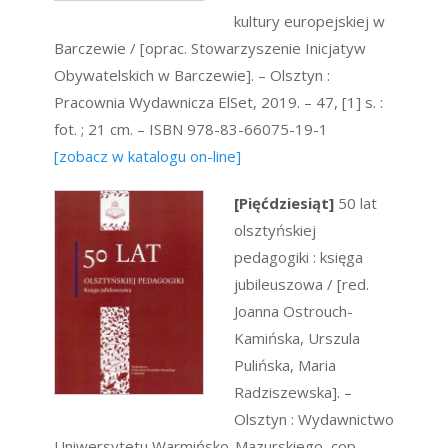
kultury europejskiej w
Barczewie / [oprac. Stowarzyszenie Inicjatyw
Obywatelskich w Barczewie]. – Olsztyn :
Pracownia Wydawnicza ElSet, 2019. – 47, [1] s. :
fot. ; 21 cm. – ISBN 978-83-66075-19-1
[zobacz w katalogu on-line]
[Pięćdziesiąt]
50 lat
olsztyńskiej
pedagogiki : księga
jubileuszowa / [red.
Joanna Ostrouch-
Kamińska, Urszula
Pulińska, Maria
Radziszewska]. –
Olsztyn : Wydawnictwo
Uniwersytetu Warmińsko-Mazurskiego, cop.