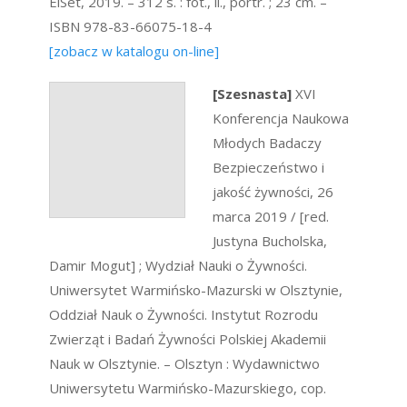
ElSet, 2019. – 312 s. : fot., il., portr. ; 23 cm. –
ISBN 978-83-66075-18-4
[zobacz w katalogu on-line]
[Szesnasta]
XVI
Konferencja Naukowa
Młodych Badaczy
Bezpieczeństwo i
jakość żywności, 26
marca 2019 / [red.
Justyna Bucholska,
Damir Mogut] ; Wydział Nauki o Żywności.
Uniwersytet Warmińsko-Mazurski w Olsztynie,
Oddział Nauk o Żywności. Instytut Rozrodu
Zwierząt i Badań Żywności Polskiej Akademii
Nauk w Olsztynie. – Olsztyn : Wydawnictwo
Uniwersytetu Warmińsko-Mazurskiego, cop.