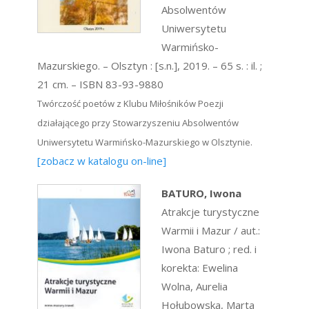
Absolwentów
Uniwersytetu
Warmińsko-
Mazurskiego. – Olsztyn : [s.n.], 2019. – 65 s. : il. ;
21 cm. – ISBN 83-93-9880
Twórczość poetów z Klubu Miłośników Poezji
działającego przy Stowarzyszeniu Absolwentów
Uniwersytetu Warmińsko-Mazurskiego w Olsztynie.
[zobacz w katalogu on-line]
BATURO, Iwona
Atrakcje turystyczne
Warmii i Mazur / aut.:
Iwona Baturo ; red. i
korekta: Ewelina
Wolna, Aurelia
Hołubowska, Marta