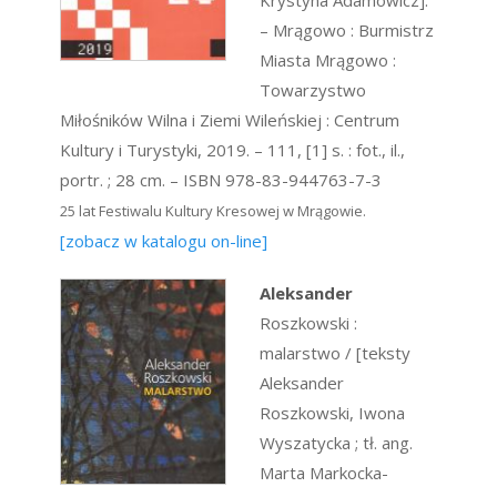
Krystyna Adamowicz].
– Mrągowo : Burmistrz
Miasta Mrągowo :
Towarzystwo
Miłośników Wilna i Ziemi Wileńskiej : Centrum
Kultury i Turystyki, 2019. – 111, [1] s. : fot., il.,
portr. ; 28 cm. – ISBN 978-83-944763-7-3
25 lat Festiwalu Kultury Kresowej w Mrągowie.
[zobacz w katalogu on-line]
Aleksander
Roszkowski :
malarstwo / [teksty
Aleksander
Roszkowski, Iwona
Wyszatycka ; tł. ang.
Marta Markocka-