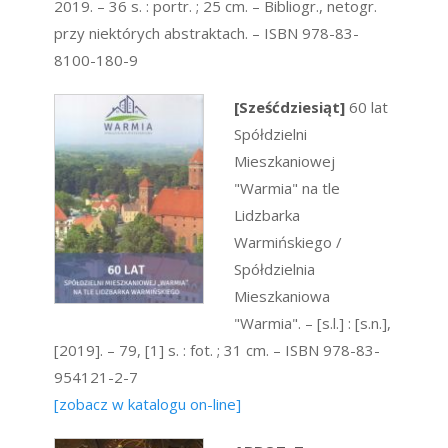
2019. – 36 s. : portr. ; 25 cm. – Bibliogr., netogr.
przy niektórych abstraktach. – ISBN 978-83-
8100-180-9
[Sześćdziesiąt]
60 lat
Spółdzielni
Mieszkaniowej
"Warmia" na tle
Lidzbarka
Warmińskiego /
Spółdzielnia
Mieszkaniowa
"Warmia". – [s.l.] : [s.n.],
[2019]. – 79, [1] s. : fot. ; 31 cm. – ISBN 978-83-
954121-2-7
[zobacz w katalogu on-line]