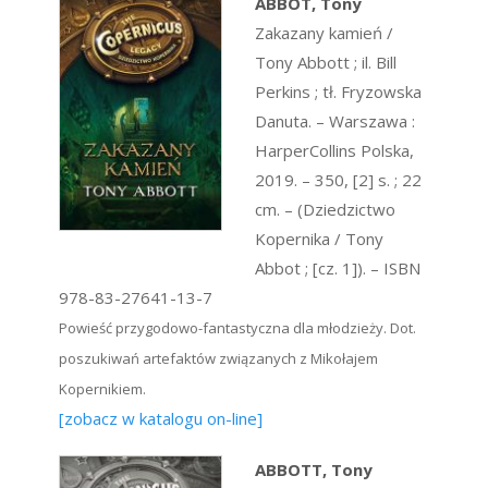
ABBOT, Tony
Zakazany kamień /
Tony Abbott ; il. Bill
Perkins ; tł. Fryzowska
Danuta. – Warszawa :
HarperCollins Polska,
2019. – 350, [2] s. ; 22
cm. – (Dziedzictwo
Kopernika / Tony
Abbot ; [cz. 1]). – ISBN
978-83-27641-13-7
Powieść przygodowo-fantastyczna dla młodzieży. Dot.
poszukiwań artefaktów związanych z Mikołajem
Kopernikiem.
[zobacz w katalogu on-line]
ABBOTT, Tony