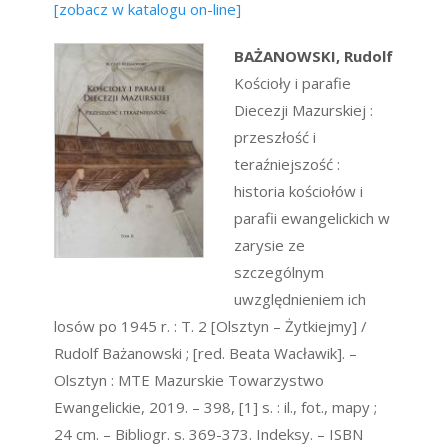
[zobacz w katalogu on-line]
BAŻANOWSKI, Rudolf
Kościoły i parafie
Diecezji Mazurskiej :
przeszłość i
teraźniejszość :
historia kościołów i
parafii ewangelickich w
zarysie ze
szczególnym
uwzględnieniem ich
losów po 1945 r. : T. 2 [Olsztyn – Żytkiejmy] /
Rudolf Bażanowski ; [red. Beata Wacławik]. –
Olsztyn : MTE Mazurskie Towarzystwo
Ewangelickie, 2019. – 398, [1] s. : il., fot., mapy ;
24 cm. – Bibliogr. s. 369-373. Indeksy. – ISBN