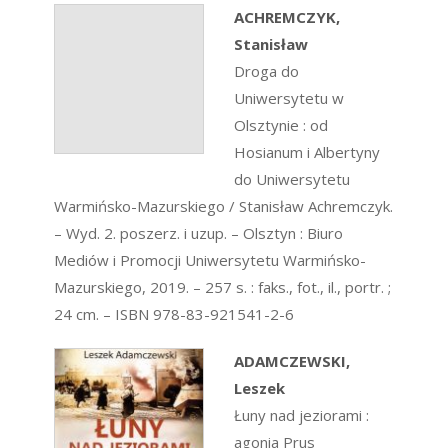
ACHREMCZYK,
Stanisław
Droga do
Uniwersytetu w
Olsztynie : od
Hosianum i Albertyny
do Uniwersytetu
Warmińsko-Mazurskiego / Stanisław Achremczyk.
– Wyd. 2. poszerz. i uzup. – Olsztyn : Biuro
Mediów i Promocji Uniwersytetu Warmińsko-
Mazurskiego, 2019. – 257 s. : faks., fot., il., portr. ;
24 cm. – ISBN 978-83-921541-2-6
ADAMCZEWSKI,
Leszek
Łuny nad jeziorami :
agonia Prus