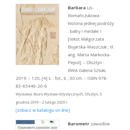
Barbara
Lis-
Romańczukowa :
historia jednej podróży
: baliry i medale /
[tekst Małgorzata
Bojarska-Waszczuk ; tł.
ang. Marta Markocka-
Pepol]. – Olsztyn :
BWA Galeria Sztuki,
2019. – 120, [4] s. : fot., il. ; 30 cm. – ISBN 978-
83-65446-20-6
Wystawa: Biuro Wystaw Artystycznych, Olsztyn, 5
grudnia 2019 – 2 lutego 2020 r.
[zobacz w katalogu on-line]
Barometr
zawodów