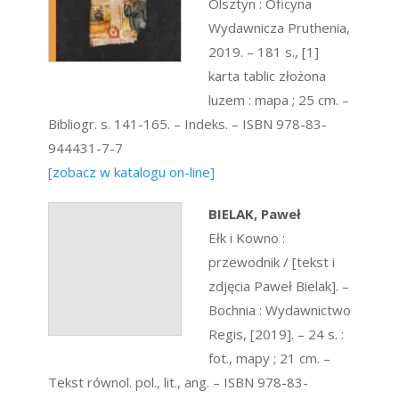
Olsztyn : Oficyna
Wydawnicza Pruthenia,
2019. – 181 s., [1]
karta tablic złożona
luzem : mapa ; 25 cm. –
Bibliogr. s. 141-165. – Indeks. – ISBN 978-83-
944431-7-7
[zobacz w katalogu on-line]
BIELAK, Paweł
Ełk i Kowno :
przewodnik / [tekst i
zdjęcia Paweł Bielak]. –
Bochnia : Wydawnictwo
Regis, [2019]. – 24 s. :
fot., mapy ; 21 cm. –
Tekst równol. pol., lit., ang. – ISBN 978-83-