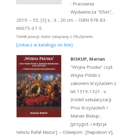
: Pracownia
Wydawnicza "ElSet",
2019. – 55, [3] s. : il. ; 20 cm. – ISBN 978-83-
66075-37-5
Tomik poezji. Autor związany z Olsztynem.
[zobacz w katalogu on-line]
BISKUP, Marian
"Wojna Pruska" czyli
Wojna Polski z
zakonem krzyżackim z
lat 1519-1521 : u
źródeł sekularyzacji
Prus Krzyżackich /
Marian Biskup ;
[przygot. i edycja
tekstu Rafał Mazur]. – Oświęcim : [Napoleon V],