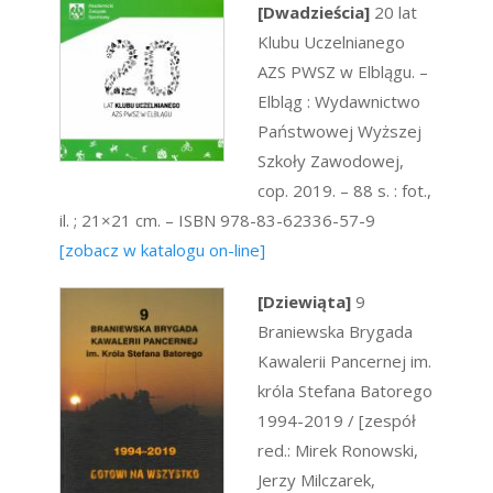
[Dwadzieścia]
20 lat
Klubu Uczelnianego
AZS PWSZ w Elblągu. –
Elbląg : Wydawnictwo
Państwowej Wyższej
Szkoły Zawodowej,
cop. 2019. – 88 s. : fot.,
il. ; 21×21 cm. – ISBN 978-83-62336-57-9
[zobacz w katalogu on-line]
[Dziewiąta]
9
Braniewska Brygada
Kawalerii Pancernej im.
króla Stefana Batorego
1994-2019 / [zespół
red.: Mirek Ronowski,
Jerzy Milczarek,