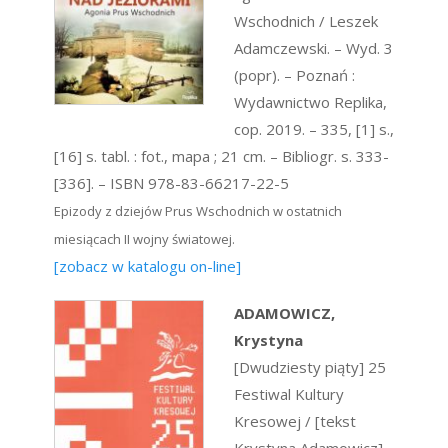
Wschodnich / Leszek
Adamczewski. – Wyd. 3
(popr). – Poznań :
Wydawnictwo Replika,
cop. 2019. – 335, [1] s.,
[16] s. tabl. : fot., mapa ; 21 cm. – Bibliogr. s. 333-
[336]. – ISBN 978-83-66217-22-5
Epizody z dziejów Prus Wschodnich w ostatnich
miesiącach II wojny światowej.
[zobacz w katalogu on-line]
ADAMOWICZ,
Krystyna
[Dwudziesty piąty] 25
Festiwal Kultury
Kresowej / [tekst