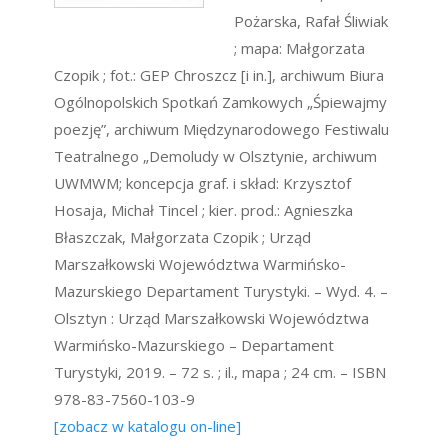
Pożarska, Rafał Śliwiak
; mapa: Małgorzata
Czopik ; fot.: GEP Chroszcz [i in.], archiwum Biura
Ogólnopolskich Spotkań Zamkowych „Śpiewajmy
poezję”, archiwum Międzynarodowego Festiwalu
Teatralnego „Demoludy w Olsztynie, archiwum
UWMWM; koncepcja graf. i skład: Krzysztof
Hosaja, Michał Tincel ; kier. prod.: Agnieszka
Błaszczak, Małgorzata Czopik ; Urząd
Marszałkowski Województwa Warmińsko-
Mazurskiego Departament Turystyki. – Wyd. 4. –
Olsztyn : Urząd Marszałkowski Województwa
Warmińsko-Mazurskiego – Departament
Turystyki, 2019. – 72 s. ; il., mapa ; 24 cm. – ISBN
978-83-7560-103-9
[zobacz w katalogu on-line]