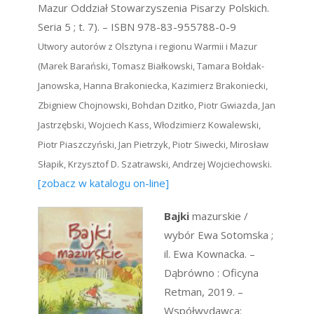
Mazur Oddział Stowarzyszenia Pisarzy Polskich.
Seria 5 ; t. 7). – ISBN 978-83-955788-0-9
Utwory autorów z Olsztyna i regionu Warmii i Mazur
(Marek Barański, Tomasz Białkowski, Tamara Bołdak-
Janowska, Hanna Brakoniecka, Kazimierz Brakoniecki,
Zbigniew Chojnowski, Bohdan Dzitko, Piotr Gwiazda, Jan
Jastrzębski, Wojciech Kass, Włodzimierz Kowalewski,
Piotr Piaszczyński, Jan Pietrzyk, Piotr Siwecki, Mirosław
Słapik, Krzysztof D. Szatrawski, Andrzej Wojciechowski.
[zobacz w katalogu on-line]
Bajki
mazurskie /
wybór Ewa Sotomska ;
il. Ewa Kownacka. –
Dąbrówno : Oficyna
Retman, 2019. –
Współwydawca: