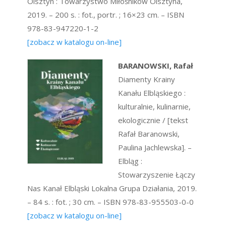
Olsztyn : Towarzystwo Miłośników Olsztyna,
2019. – 200 s. : fot., portr. ; 16×23 cm. – ISBN
978-83-947220-1-2
[zobacz w katalogu on-line]
BARANOWSKI, Rafał
Diamenty Krainy
Kanału Elbląskiego :
kulturalnie, kulinarnie,
ekologicznie / [tekst
Rafał Baranowski,
Paulina Jachlewska]. –
Elbląg :
Stowarzyszenie Łączy
Nas Kanał Elbląski Lokalna Grupa Działania, 2019.
– 84 s. : fot. ; 30 cm. – ISBN 978-83-955503-0-0
[zobacz w katalogu on-line]