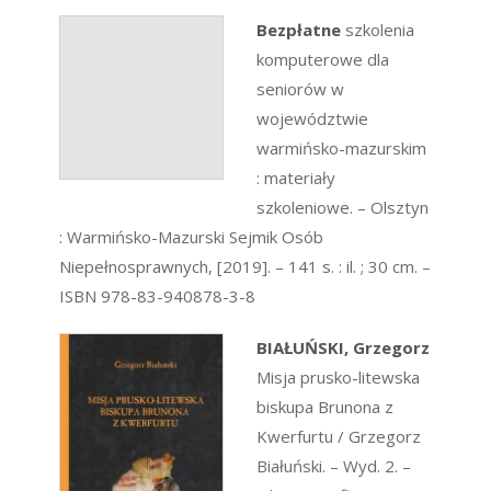
Bezpłatne
szkolenia
komputerowe dla
seniorów w
województwie
warmińsko-mazurskim
: materiały
szkoleniowe. – Olsztyn
: Warmińsko-Mazurski Sejmik Osób
Niepełnosprawnych, [2019]. – 141 s. : il. ; 30 cm. –
ISBN 978-83-940878-3-8
BIAŁUŃSKI, Grzegorz
Misja prusko-litewska
biskupa Brunona z
Kwerfurtu / Grzegorz
Białuński. – Wyd. 2. –