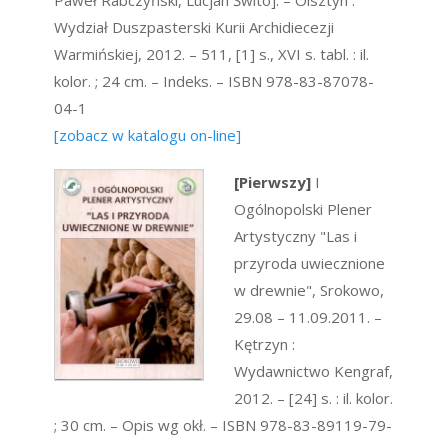
Paweł Rabczyński, Lucjan Świto]. – Olsztyn :
Wydział Duszpasterski Kurii Archidiecezji
Warmińskiej, 2012. – 511, [1] s., XVI s. tabl. : il.
kolor. ; 24 cm. – Indeks. – ISBN 978-83-87078-
04-1
[zobacz w katalogu on-line]
[Pierwszy]
I
Ogólnopolski Plener
Artystyczny "Las i
przyroda uwiecznione
w drewnie", Srokowo,
29.08 – 11.09.2011. –
Kętrzyn :
Wydawnictwo Kengraf,
2012. – [24] s. : il. kolor.
; 30 cm. – Opis wg okł. – ISBN 978-83-89119-79-