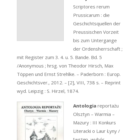
Scriptores rerum
Prussicarum : die
Geschichtsquellen der
Preussischen Vorzeit
bis zum Untergange
der Ordensherrschaft ;
mit Register zum 3. 4. u. 5. Bande. Bd. 5
/Anonymous ; hrsg. von Theodor Hirsch, Max
Töppen und Ernst Strehlke. – Paderborn : Europ.
Geschichtsver., 2012. – [2], VIII, 738 s. – Reprint
wyd. Leipzig : S. Hirzel, 1874.
Antologia
reportażu
Olsztyn – Warmia –
Mazury : III Konkurs
Literacki o Laur Łyny /
[wstęp, wybór,