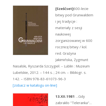
[Sześćset]
600-lecie
bitwy pod Grunwaldem
i jej tradycje :
materiały z sesji
naukowej
zorganizowanej w 600
rocznicę bitwy / kol.
red. Grażyna
Jakimińska, Zygmunt
Nasalski, Ryszarda Szczygieł. – Lublin : Muzeum
Lubelskie, 2012. – 144 s. ; 24 cm. – Bibliogr. s.
142. – ISBN 978-83-61073-96-3
[zobacz w katalogu on-line]
13.XII.1981
…Gdy
zabrakło "Teleranka"…