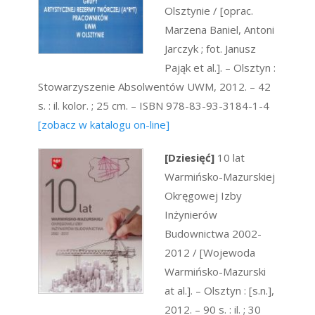
Olsztynie / [oprac.
Marzena Baniel, Antoni
Jarczyk ; fot. Janusz
Pająk et al.]. – Olsztyn :
Stowarzyszenie Absolwentów UWM, 2012. – 42
s. : il. kolor. ; 25 cm. – ISBN 978-83-93-3184-1-4
[zobacz w katalogu on-line]
[Dziesięć]
10 lat
Warmińsko-Mazurskiej
Okręgowej Izby
Inżynierów
Budownictwa 2002-
2012 / [Wojewoda
Warmińsko-Mazurski
at al.]. – Olsztyn : [s.n.],
2012. – 90 s. : il. ; 30