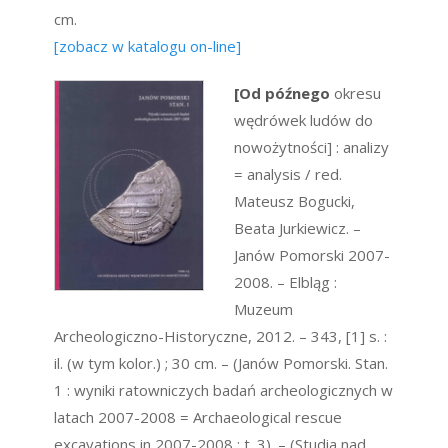
cm.
[zobacz w katalogu on-line]
[Od późnego
okresu
wędrówek ludów do
nowożytności] : analizy
= analysis / red.
Mateusz Bogucki,
Beata Jurkiewicz. –
Janów Pomorski 2007-
2008. – Elbląg :
Muzeum
Archeologiczno-Historyczne, 2012. – 343, [1] s. :
il. (w tym kolor.) ; 30 cm. – (Janów Pomorski. Stan.
1 : wyniki ratowniczych badań archeologicznych w
latach 2007-2008 = Archaeological rescue
excavations in 2007-2008 ; t. 3). – (Studia nad