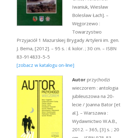
Iwaniuk, Wiesław
Bolesław Łach]. –
Węgorzewo :
Towarzystwo
Przyjaciół 1 Mazurskiej Brygady Artylerii im. gen.
J. Bema, [2012]. – 95 s. : il. kolor. ; 30 cm. – ISBN
83-914833-5-5
[zobacz w katalogu on-line]
Autor
przychodzi
wieczorem : antologia
jubileuszowa na 20-
lecie / Joanna Bator [et
al.]. – Warszawa :
Wydawnictwo W.A.B.,
2012. – 365, [3] s. ; 20
cm. – ISBN 978-83-