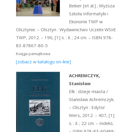
Bekier [et al.] ; Wyższa
Szkoła Informatyki i
Ekonomii TWP w
Olsztynie. – Olsztyn : Wydawnictwo Uczelni WSIiE
TWP, 2012. – 190, [1] s. : il. ; 24 cm. – ISBN 978-
83-87867-80-5
Księga pamiątkowa
[zobacz w katalogu on-line]
ACHREMCZYK,
Stanisław
Ełk : dzieje miasta /
Stanisław Achremczyk.
– Olsztyn : Edytor
Wers, 2012. – 407, [1]
s. : il. ; 22 cm. – Indeks.
– ISBN 978-83-60488-