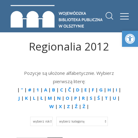
Otwórz 
Regionalia 2012
Pozycje są ułożone alfabetycznie. Wybierz
pierwszą literę:
|
”
|
#
|
1
|
A
|
B
|
C
|
Č
|
D
|
E
|
F
|
G
|
H
|
I
|
J
|
K
|
L
|
Ł
|
M
|
N
|
O
|
P
|
R
|
S
|
Ś
|
T
|
U
|
W
|
X
|
Z
|
Ź
|
Ż
|