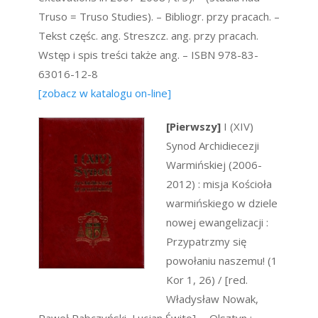
Truso = Truso Studies). – Bibliogr. przy pracach. –
Tekst częśc. ang. Streszcz. ang. przy pracach.
Wstęp i spis treści także ang. – ISBN 978-83-
63016-12-8
[zobacz w katalogu on-line]
[Pierwszy]
I (XIV)
Synod Archidiecezji
Warmińskiej (2006-
2012) : misja Kościoła
warmińskiego w dziele
nowej ewangelizacji :
Przypatrzmy się
powołaniu naszemu! (1
Kor 1, 26) / [red.
Władysław Nowak,