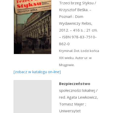
Trzeci brzeg Styksu /
Krzysztof Beśka. –
Poznań : Dom
Wydawniczy Rebis,
2012. – 416 s. ; 21 cm.
– ISBN 978-83-7510-
862-0
Kryminał. Dot. Łodzi końca
XIX wieku. Autor ur. w
Mrągowie.
[zobacz w katalogu on-line]
Bezpieczeństwo
społeczności lokalnej /
red. Agata Lewkowicz,
Tomasz Majer ;
Uniwersytet