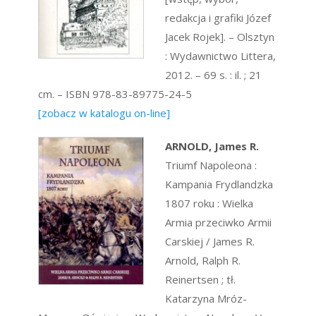
redakcja i grafiki Józef
Jacek Rojek]. – Olsztyn
: Wydawnictwo Littera,
2012. – 69 s. : il. ; 21
cm. – ISBN 978-83-89775-24-5
[zobacz w katalogu on-line]
ARNOLD, James R.
Triumf Napoleona :
Kampania Frydlandzka
1807 roku : Wielka
Armia przeciwko Armii
Carskiej / James R.
Arnold, Ralph R.
Reinertsen ; tł.
Katarzyna Mróz-