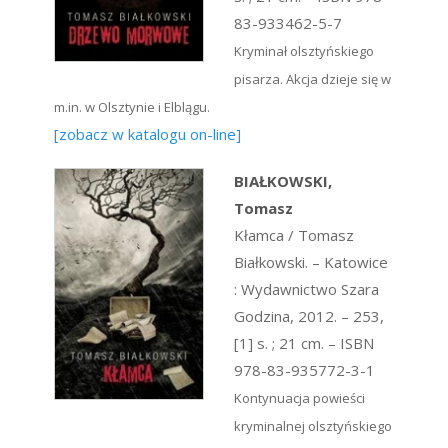
83-933462-5-7
Kryminał olsztyńskiego
pisarza. Akcja dzieje się w
m.in. w Olsztynie i Elblągu.
[zobacz w katalogu on-line]
BIAŁKOWSKI,
Tomasz
Kłamca / Tomasz
Białkowski. – Katowice
: Wydawnictwo Szara
Godzina, 2012. – 253,
[1] s. ; 21 cm. – ISBN
978-83-935772-3-1
Kontynuacja powieści
kryminalnej olsztyńskiego