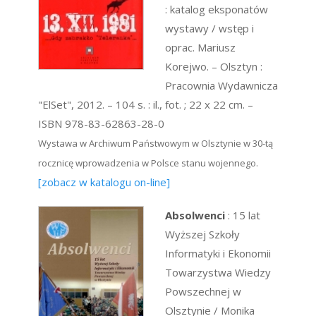
: katalog eksponatów
wystawy / wstęp i
oprac. Mariusz
Korejwo. – Olsztyn :
Pracownia Wydawnicza
"ElSet", 2012. – 104 s. : il., fot. ; 22 x 22 cm. –
ISBN 978-83-62863-28-0
Wystawa w Archiwum Państwowym w Olsztynie w 30-tą
rocznicę wprowadzenia w Polsce stanu wojennego.
[zobacz w katalogu on-line]
Absolwenci
: 15 lat
Wyższej Szkoły
Informatyki i Ekonomii
Towarzystwa Wiedzy
Powszechnej w
Olsztynie / Monika