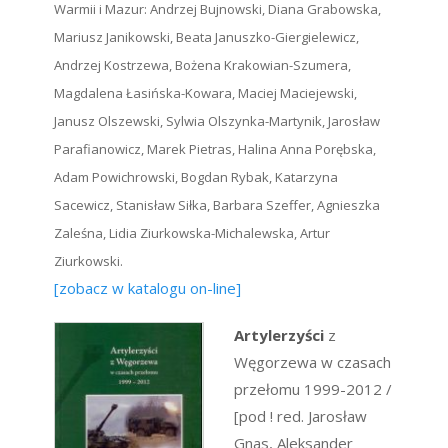
Warmii i Mazur: Andrzej Bujnowski, Diana Grabowska,
Mariusz Janikowski, Beata Januszko-Giergielewicz,
Andrzej Kostrzewa, Bożena Krakowian-Szumera,
Magdalena Łasińska-Kowara, Maciej Maciejewski,
Janusz Olszewski, Sylwia Olszynka-Martynik, Jarosław
Parafianowicz, Marek Pietras, Halina Anna Porębska,
Adam Powichrowski, Bogdan Rybak, Katarzyna
Sacewicz, Stanisław Siłka, Barbara Szeffer, Agnieszka
Zaleśna, Lidia Ziurkowska-Michalewska, Artur
Ziurkowski.
[zobacz w katalogu on-line]
Artylerzyści
z
Węgorzewa w czasach
przełomu 1999-2012 /
[pod ! red. Jarosław
Gnas, Aleksander