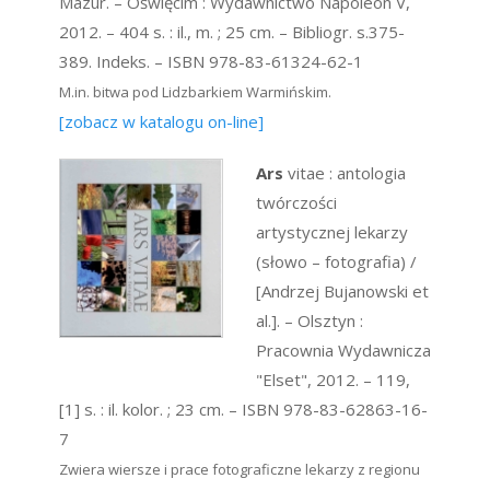
Mazur. – Oświęcim : Wydawnictwo Napoleon V,
2012. – 404 s. : il., m. ; 25 cm. – Bibliogr. s.375-
389. Indeks. – ISBN 978-83-61324-62-1
M.in. bitwa pod Lidzbarkiem Warmińskim.
[zobacz w katalogu on-line]
Ars
vitae : antologia
twórczości
artystycznej lekarzy
(słowo – fotografia) /
[Andrzej Bujanowski et
al.]. – Olsztyn :
Pracownia Wydawnicza
"Elset", 2012. – 119,
[1] s. : il. kolor. ; 23 cm. – ISBN 978-83-62863-16-
7
Zwiera wiersze i prace fotograficzne lekarzy z regionu