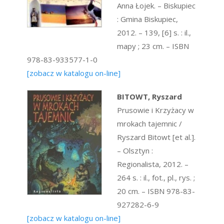
Anna Łojek. – Biskupiec
: Gmina Biskupiec,
2012. – 139, [6] s. : il.,
mapy ; 23 cm. – ISBN
978-83-933577-1-0
[zobacz w katalogu on-line]
BITOWT, Ryszard
Prusowie i Krzyżacy w
mrokach tajemnic /
Ryszard Bitowt [et al.].
– Olsztyn :
Regionalista, 2012. –
264 s. : il., fot., pl., rys. ;
20 cm. – ISBN 978-83-
927282-6-9
[zobacz w katalogu on-line]