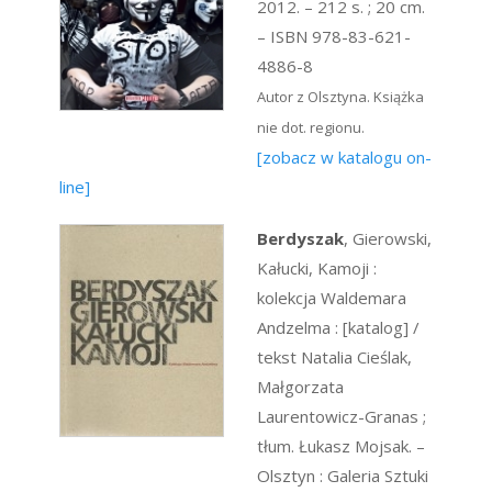
2012. – 212 s. ; 20 cm.
– ISBN 978-83-621-
4886-8
Autor z Olsztyna. Książka
nie dot. regionu.
[zobacz w katalogu on-
line]
Berdyszak
, Gierowski,
Kałucki, Kamoji :
kolekcja Waldemara
Andzelma : [katalog] /
tekst Natalia Cieślak,
Małgorzata
Laurentowicz-Granas ;
tłum. Łukasz Mojsak. –
Olsztyn : Galeria Sztuki