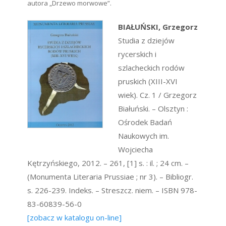
autora „Drzewo morwowe”.
BIAŁUŃSKI, Grzegorz
Studia z dziejów
rycerskich i
szlacheckich rodów
pruskich (XIII-XVI
wiek). Cz. 1 / Grzegorz
Białuński. – Olsztyn :
Ośrodek Badań
Naukowych im.
Wojciecha
Kętrzyńskiego, 2012. – 261, [1] s. : il. ; 24 cm. –
(Monumenta Literaria Prussiae ; nr 3). – Bibliogr.
s. 226-239. Indeks. – Streszcz. niem. – ISBN 978-
83-60839-56-0
[zobacz w katalogu on-line]