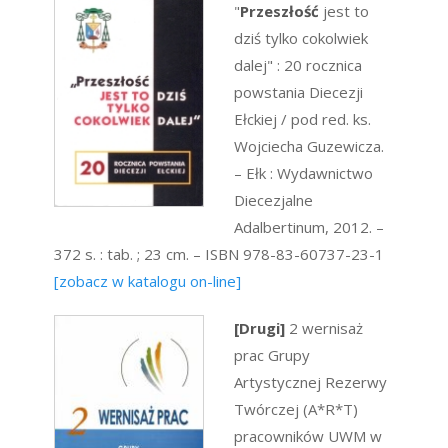
"
Przeszłość
jest to
dziś tylko cokolwiek
dalej" : 20 rocznica
powstania Diecezji
Ełckiej / pod red. ks.
Wojciecha Guzewicza.
– Ełk : Wydawnictwo
Diecezjalne
Adalbertinum, 2012. –
372 s. : tab. ; 23 cm. – ISBN 978-83-60737-23-1
[zobacz w katalogu on-line]
[Drugi]
2 wernisaż
prac Grupy
Artystycznej Rezerwy
Twórczej (A*R*T)
pracowników UWM w