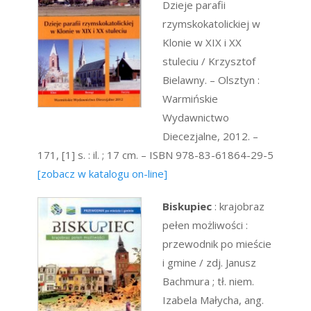
Dzieje parafii
rzymskokatolickiej w
Klonie w XIX i XX
stuleciu / Krzysztof
Bielawny. – Olsztyn :
Warmińskie
Wydawnictwo
Diecezjalne, 2012. –
171, [1] s. : il. ; 17 cm. – ISBN 978-83-61864-29-5
[zobacz w katalogu on-line]
Biskupiec
: krajobraz
pełen możliwości :
przewodnik po mieście
i gmine / zdj. Janusz
Bachmura ; tł. niem.
Izabela Małycha, ang.