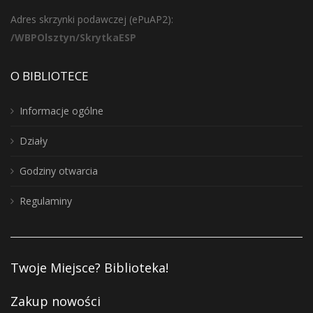
Adres skrzynki podawczej (ePuAP2):
/WBPOlsztyn/SkrytkaESP
O BIBLIOTECE
Informacje ogólne
Działy
Godziny otwarcia
Regulaminy
Twoje Miejsce? Biblioteka!
Zakup nowości