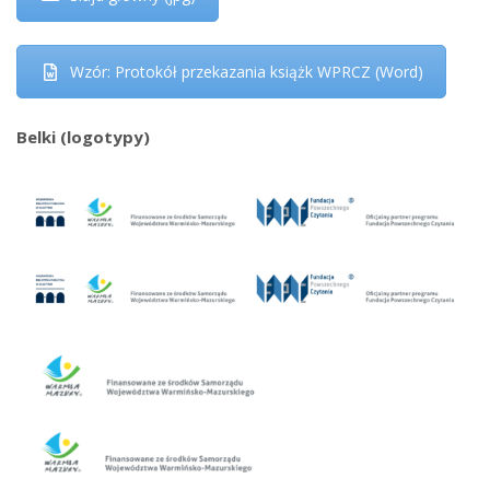
Wzór: Protokół przekazania książk WPRCZ (Word)
Belki (logotypy)