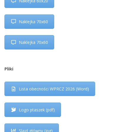
Naklejka 60x20
Naklejka 70x60
Naklejka 70x60
Pliki
Lista obecności WPRCZ 2026 (Word)
Logo ptaszek (pdf)
Slajd główny (jpg)