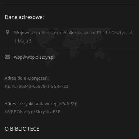
Dane adresowe:
Wojewódzka Biblioteka Publiczna, biuro: 10-117 Olsztyn, ul.
1 Maja 5
wbp@wbp.olsztyn.pl
Adres do e-Doręczeń:
AE:PL-96342-65878-TGGRF-22
Adres skrzynki podawczej (ePuAP2):
/WBPOlsztyn/SkrytkaESP
O BIBLIOTECE