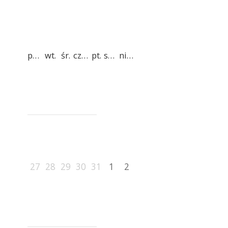
pon.
wt.
śr.
czw.
pt.
sob.
niedz.
27
28
29
30
31
1
2