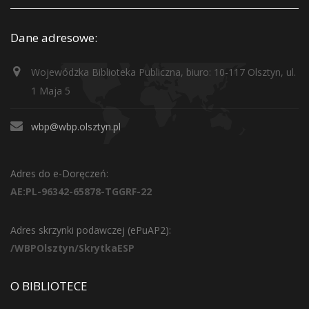
Dane adresowe:
Wojewódzka Biblioteka Publiczna, biuro: 10-117 Olsztyn, ul.
1 Maja 5
wbp@wbp.olsztyn.pl
Adres do e-Doręczeń:
AE:PL-96342-65878-TGGRF-22
Adres skrzynki podawczej (ePuAP2):
/WBPOlsztyn/SkrytkaESP
O BIBLIOTECE