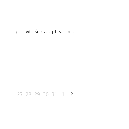
pon.
wt.
śr.
czw.
pt.
sob.
niedz.
27
28
29
30
31
1
2