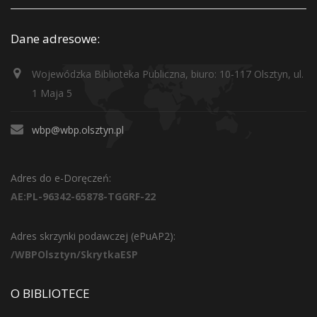
Dane adresowe:
Wojewódzka Biblioteka Publiczna, biuro: 10-117 Olsztyn, ul.
1 Maja 5
wbp@wbp.olsztyn.pl
Adres do e-Doręczeń:
AE:PL-96342-65878-TGGRF-22
Adres skrzynki podawczej (ePuAP2):
/WBPOlsztyn/SkrytkaESP
O BIBLIOTECE