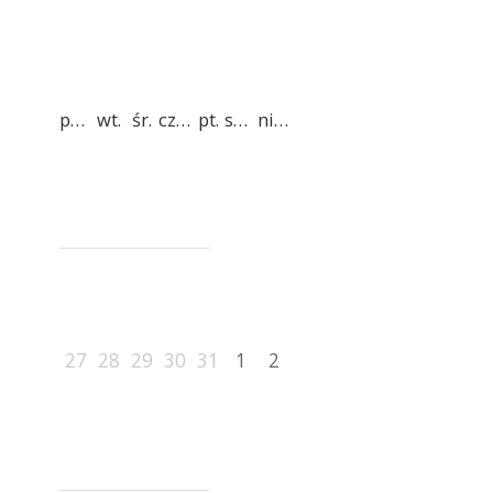
pon.
wt.
śr.
czw.
pt.
sob.
niedz.
27
28
29
30
31
1
2